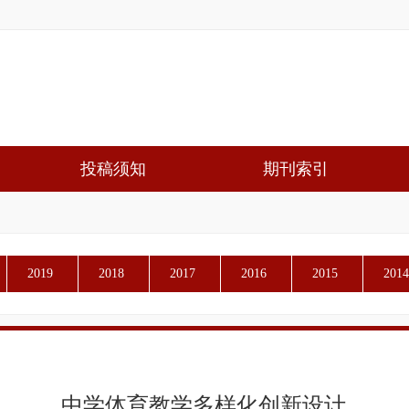
投稿须知
期刊索引
2019
2018
2017
2016
2015
2014
中学体育教学多样化创新设计