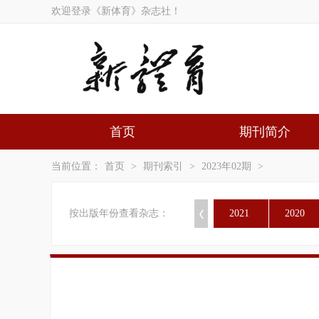
欢迎登录《新体育》杂志社！
首页
期刊简介
当前位置：
首页
>
期刊索引
>
2023年02期
>
按出版年份查看杂志：
2021
2020