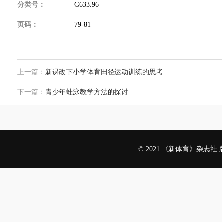
分类号：
G633.96
页码：
79-81
上一篇：
新课改下小学体育田径运动训练的思考
下一篇：
青少年蛙泳教学方法的探讨
© 2021 《新体育》杂志