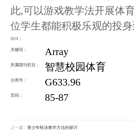
此,可以游戏教学法开展体育
位学生都能积极乐观的投身
DOI：
Array
关键词：
智慧校园体育
所属期刊栏目：
G633.96
分类号：
85-87
页码：
上一篇：
青少年蛙泳教学方法的探讨