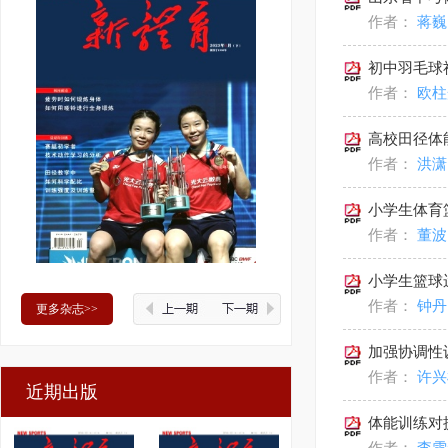
作者：
蒋巍
初中羽毛球
作者：
欧柱
高校田径体
作者：
洪潇
小学生体育
作者：
董波
小学生篮球
作者：
钟丹
更多杂志>>
加强协调性
作者：
许兴
近期出版
体能训练对