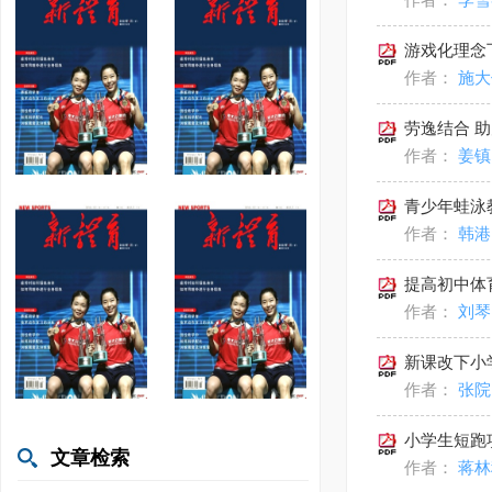
作者：
李雪
游戏化理念
作者：
施大
劳逸结合 
作者：
姜镇
青少年蛙泳
作者：
韩港
提高初中体
作者：
刘琴
新课改下小
作者：
张院
小学生短跑
文章检索
作者：
蒋林